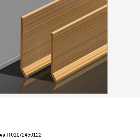
Iva
IT01172450122