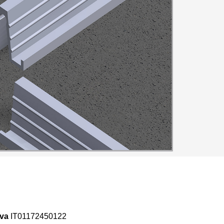
Iva
IT01172450122