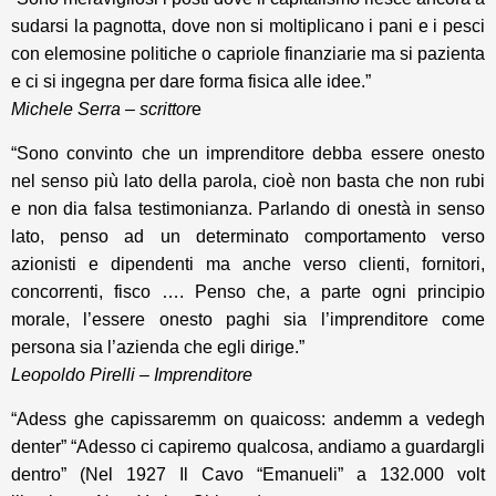
sudarsi la pagnotta, dove non si moltiplicano i pani e i pesci
con elemosine politiche o capriole finanziarie ma si pazienta
e ci si ingegna per dare forma fisica alle idee.”
Michele Serra – scrittor
e
“Sono convinto che un imprenditore debba essere onesto
nel senso più lato della parola, cioè non basta che non rubi
e non dia falsa testimonianza. Parlando di onestà in senso
lato, penso ad un determinato comportamento verso
azionisti e dipendenti ma anche verso clienti, fornitori,
concorrenti, fisco …. Penso che, a parte ogni principio
morale, l’essere onesto paghi sia l’imprenditore come
persona sia l’azienda che egli dirige.”
Leopoldo Pirelli – Imprenditore
“Adess ghe capissaremm on quaicoss: andemm a vedegh
denter” “Adesso ci capiremo qualcosa, andiamo a guardargli
dentro” (Nel 1927 Il Cavo “Emanueli” a 132.000 volt